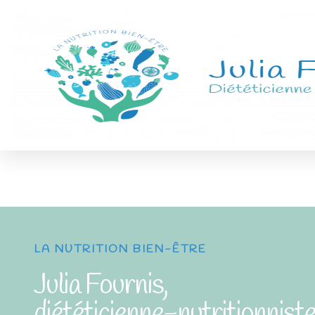
LA NUTRITION BIEN-ÊTRE
Julia Fournis,
diététicienne-nutritionniste