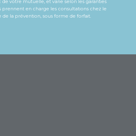
votre mutuelle, et varie selon les garanties
s prennent en charge les consultations chez le
e de la prévention, sous forme de forfait.