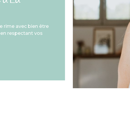
ée rime avec bien être
 en respectant vos