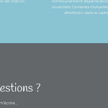
oin de chacun.
remboursement dépend donc de 
souscrites. Certaines mutuelle
diététicien dans le cadr
estions ?
 m’écrire…