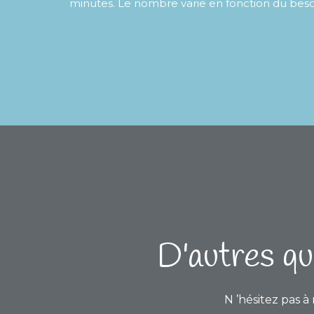
minutes. Le nombre varie en fonction du bes
D'autres qu
N
’hésitez pas à