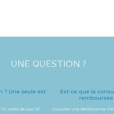
UNE QUESTION ?
 ? Une seule est
Est-ce que la consu
remboursée p
h, celles de suivi 30
Consulter une diététicienne n’es